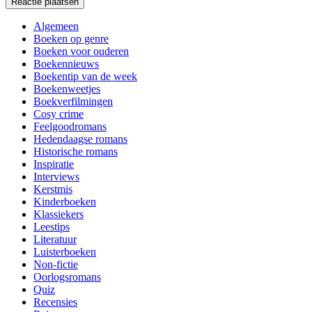
Algemeen
Boeken op genre
Boeken voor ouderen
Boekennieuws
Boekentip van de week
Boekenweetjes
Boekverfilmingen
Cosy crime
Feelgoodromans
Hedendaagse romans
Historische romans
Inspiratie
Interviews
Kerstmis
Kinderboeken
Klassiekers
Leestips
Literatuur
Luisterboeken
Non-fictie
Oorlogsromans
Quiz
Recensies