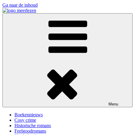
Ga naar de inhoud
Meer Lezen
Dé pagina voor iedereen die van lezen houdt: met boekennieuws,
weetjes over lezen en natuurlijk allerlei genres uitgelicht.
Menu
Boekennieuws
Cosy crime
Historische romans
Feelgoodromans