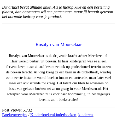
Dit artikel bevat affiliate links. Als je hierop klikt en een bestelling
plaatst,
dan
ontvangen wij een percentage, maar jij betaalt gewoon
het normale bedrag voor je product.
Rosalyn van Moorselaar
Rosalyn van Moorselaar is de drijvende kracht achter Meerlezen.nl.
Haar wereld bestaat uit boeken. In haar kinderjaren was ze al een
fervent lezer, maar al snel kwam ze ook op professioneel terrein tussen
de boeken terecht. Al jong kreeg ze een baan in de bibliotheek, waarbij
ze in eerste instantie vooral boeken innam en sorteerde, maar later veel
meer een adviserende rol kreeg. Het talent om titels te adviseren op
basis van gelezen boeken zet ze nu graag in voor Meerlezen.nl. Het
schrijven voor Meerlezen.nl is voor haar hobbymatig, in het dagelijks
leven is ze… boekvertaler!
Post Views:
5.732
Boekenweetjes
/
Kinderboeken
kinderboeken
,
kinderen
,